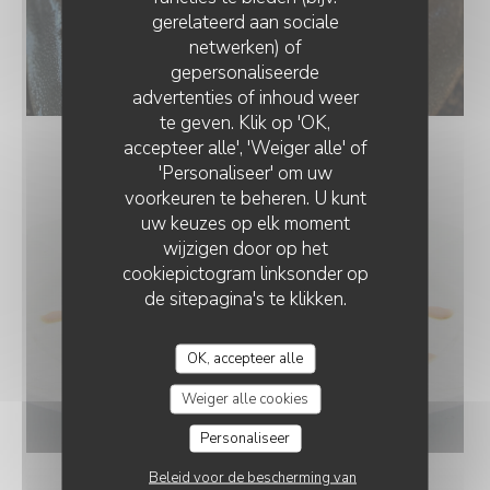
gerelateerd aan sociale
netwerken) of
gepersonaliseerde
LA RÔTISSERIE
advertenties of inhoud weer
te geven. Klik op 'OK,
accepteer alle', 'Weiger alle' of
'Personaliseer' om uw
voorkeuren te beheren. U kunt
uw keuzes op elk moment
wijzigen door op het
cookiepictogram linksonder op
de sitepagina's te klikken.
OK, accepteer alle
Weiger alle cookies
Personaliseer
Beleid voor de bescherming van