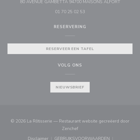
((opent in
80 AVENUE GAMBETTA 94700 MAISONS ALFORT
01 70 25 02 53
RESERVERING
RESERVEER EEN TAFEL
VOLG ONS
NIEUWSBRIEF
© 2026 La Rôtisserie — Restaurant website gecreëerd door
((opent in een nieuw venster))
Zenchef
Disclaimer
GEBRUIKSVOORWAARDEN