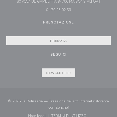
((apre una
80 AVENUE GAMBETTA 94700 MAISONS ALFORT
01 70 25 02 53
PRENOTAZIONE
PRENOTA
SEGUICI
NEWSLETTER
© 2026 La Rôtisserie — Creazione del sito internet ristorante
((apre una nuova finestra))
con
Zenchef
Note legali
TERMINI DI UTILIZZO