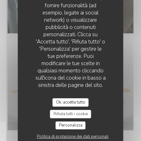
fornire funzionalità (ad
esempio, legate ai social
network) o visualizzare
LA RÔTISSERIE
pubblicità o contenuti
personalizzati. Clicca su
'Accetta tutto', 'Rifiuta tutto' o
'Personalizza' per gestire le
tue preferenze. Puoi
modificare le tue scelte in
qualsiasi momento cliccando
sull'icona del cookie in basso a
sinistra delle pagine del sito.
Ok, accetta tutto
Rifiuta tutti i cookie
Personalizza
Politica di protezione dei dati personali